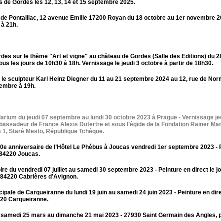
es de Gordes les 12, 13, 14 et 15 septembre 2025.
rt de Pontaillac, 12 avenue Emilie 17200 Royan du 18 octobre au 1er novembre 2
 à 21h.
rdes sur le thème "Art et vigne" au château de Gordes (Salle des Editions) du 2
s les jours de 10h30 à 18h. Vernissage le jeudi 3 octobre à partir de 18h30.
e sculpteur Karl Heinz Diegner du 11 au 21 septembre 2024 au 12, rue de No
tembre à 19h.
idarium du jeudi 07 septembre au lundi 30 octobre 2023 à Prague - Vernissage je
ssadeur de France Alexis Dutertre et sous l’égide de la Fondation Rainer Mari
ha 1, Staré Mesto, République Tchèque.
40e anniversaire de l’Hôtel Le Phébus à Joucas vendredi 1er septembre 2023 - 
 84220 Joucas.
ire du vendredi 07 juillet au samedi 30 septembre 2023 - Peinture en direct le j
, 84220 Cabrières d’Avignon.
ipale de Carqueiranne du lundi 19 juin au samedi 24 juin 2023 - Peinture en dire
320 Carqueiranne.
 du samedi 25 mars au dimanche 21 mai 2023 - 27930 Saint Germain des Angles, 