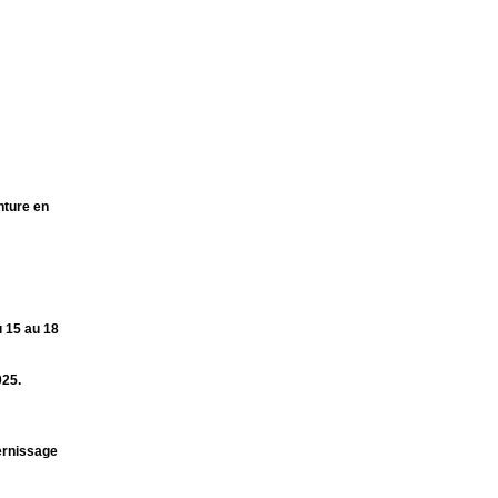
nture en
u 15 au 18
025.
Vernissage