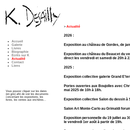
>
Actualité
2026 :
Accueil
Exposition au château de Gordes, de ja
Galerie
Livres
Biographie
Exposition au château du Beaucet du vend
Ecrits sur K
direct les vendredi et samedi de 20h à 2
Actualité
Contact
Liens
2025 :
Exposition collective galerie Grand E’t
Portes ouvertes aux Boujolles avec Chr
mai 2025 de 10h à 18h.
Vous pouvez cliquer sur les dates
(en gris) afin de voir les documents
concernant les expositions, les
Exposition collective Salon du dessin à 
livres, les ventes aux enchères...
Salon Art Monte-Carlo au Grimaldi forum 
Exposition personnelle du 19 juillet au
le vendredi 1er août à partir de 19h.