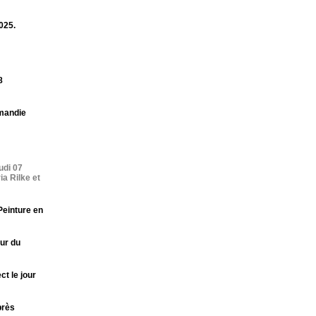
025.
8
rmandie
udi 07
a Rilke et
Peinture en
our du
ct le jour
près