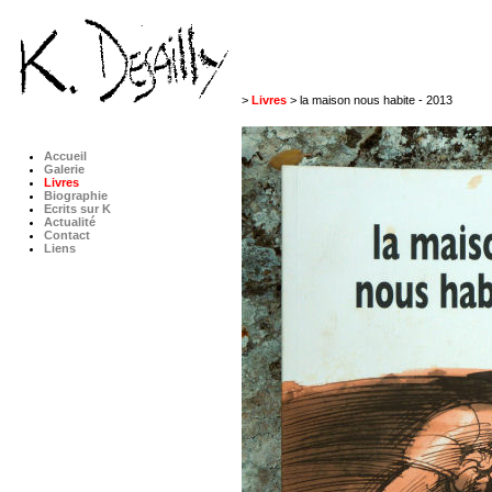
>
Livres
> la maison nous habite - 2013
Accueil
Galerie
Livres
Biographie
Ecrits sur K
Actualité
Contact
Liens